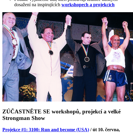
dosažení na inspirujících
workshopech a projekcích
ZÚČASTNĚTE SE workshopů, projekcí a velké
Strongman Show
Projekce #1: 3100: Run and become (USA)
/ út 10. června,