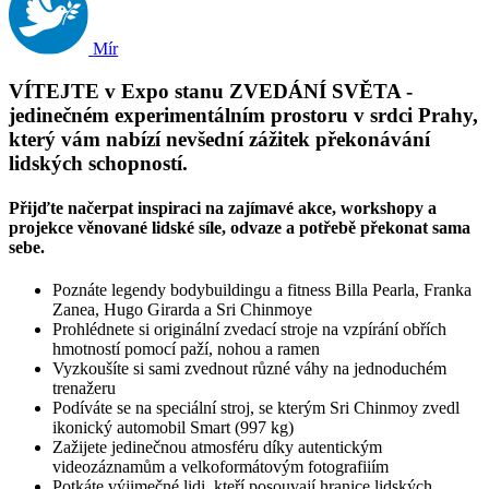
Mír
VÍTEJTE v
Expo stanu ZVEDÁNÍ SVĚTA -
jedinečném experimentálním prostoru v srdci Prahy,
který vám nabízí nevšední zážitek překonávání
lidských schopností.
Přijďte načerpat inspiraci na zajímavé akce, workshopy a
projekce věnované lidské síle, odvaze a potřebě překonat sama
sebe.
Poznáte legendy bodybuildingu a fitness Billa Pearla, Franka
Zanea, Hugo Girarda a Sri Chinmoye
Prohlédnete si originální zvedací stroje na vzpírání obřích
hmotností pomocí paží, nohou a ramen
Vyzkoušíte si sami zvednout různé váhy na jednoduchém
trenažeru
Podíváte se na speciální stroj, se kterým Sri Chinmoy zvedl
ikonický automobil Smart (997 kg)
Zažijete jedinečnou atmosféru díky autentickým
videozáznamům a velkoformátovým fotografiiím
Potkáte výjimečné lidi, kteří posouvají hranice lidských