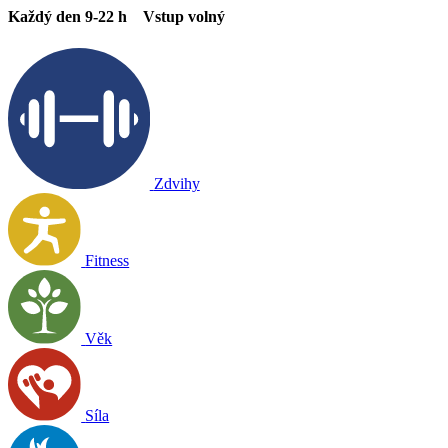
Každý den
9-22 h
Vstup
volný
Zdvihy
Fitness
Věk
Síla