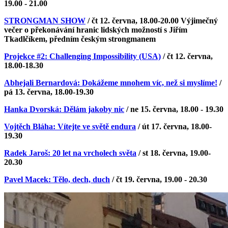
19.00 - 21.00
STRONGMAN SHOW
/ čt 12. června, 18.00-20.00 Výjimečný
večer o překonávání hranic lidských možností s Jiřím
Tkadlčíkem, předním českým strongmanem
Projekce #2: Challenging Impossibility (USA)
/
čt 12. června,
18.00-18.30
Abhejali Bernardová: Dokážeme mnohem víc, než si myslíme!
/
pá 13. června, 18.00-19.30
Hanka Dvorská: Dělám jakoby nic
/ ne 15. června, 18.00 - 19.30
Vojtěch Bláha: Vítejte ve světě endura
/ út 17. června, 18.00-
19.30
Radek Jaroš: 20 let na vrcholech světa
/ st 18. června, 19.00-
20.30
Pavel Macek: Tělo, dech, duch
/ čt 19. června, 19.00 - 20.30